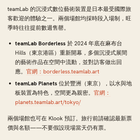
teamLab 的沉浸式數位藝術裝置是日本最受國際旅
客歡迎的體驗之一。兩個場館均採時段入場制，旺
季時往往提前數週售罄。
teamLab Borderless
於 2024 年底在麻布台
Hills（東京港區）重新開幕，多個沉浸式展間
的藝術作品在空間中流動，並對訪客做出回
應。
官網：borderless.teamlab.art
teamLab Planets
位於豐洲（東京），以水與地
板裝置為特色，空間更為親密。
官網：
planets.teamlab.art/tokyo/
兩個場館也可在 Klook 預訂。旅行前請確認最新票
價與名額——不要假設現場當天仍有票。