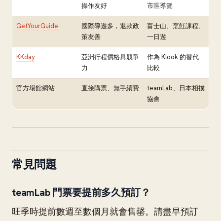
操作友好
市區導覽
GetYourGuide
國際導遊多，退款政
富士山、烹飪課程、
策友善
一日遊
KKday
亞洲行程價格具競爭
作為 Klook 的替代
力
比較
官方場館網站
直接購票、無手續費
teamLab、日本相撲
協會
常見問題
teamLab 門票要提前多久預訂？
旺季時提前數週至數個月就會售罄。請盡早預訂