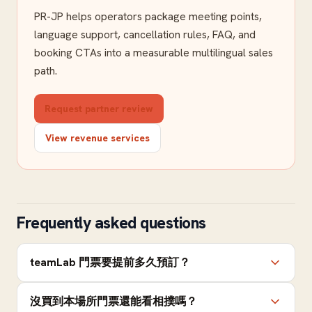
PR-JP helps operators package meeting points,
language support, cancellation rules, FAQ, and
booking CTAs into a measurable multilingual sales
path.
Request partner review
View revenue services
Frequently asked questions
teamLab 門票要提前多久預訂？
沒買到本場所門票還能看相撲嗎？