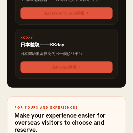
在GetYourGuide查看
KKDAY
日本體驗——KKday
日本體驗覆蓋廣泛的另一個預訂平台。
在KKday查看
FOR TOURS AND EXPERIENCES
Make your experience easier for
overseas visitors to choose and
reserve.