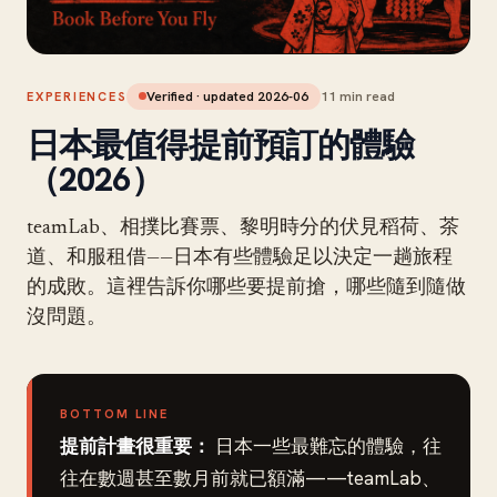
Verified · updated
2026-06
11
min read
EXPERIENCES
日本最值得提前預訂的體驗
（2026）
teamLab、相撲比賽票、黎明時分的伏見稻荷、茶
道、和服租借——日本有些體驗足以決定一趟旅程
的成敗。這裡告訴你哪些要提前搶，哪些隨到隨做
沒問題。
BOTTOM LINE
提前計畫很重要：
日本一些最難忘的體驗，往
往在數週甚至數月前就已額滿——teamLab、