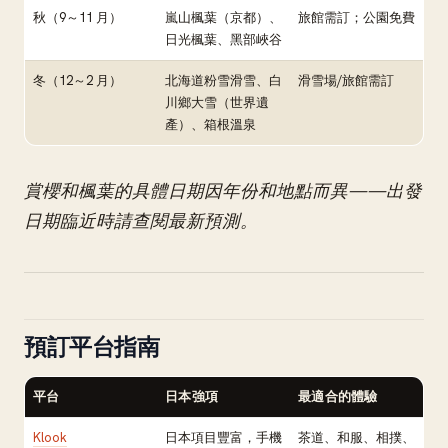
秋（9～11 月）
嵐山楓葉（京都）、
旅館需訂；公園免費
日光楓葉、黑部峽谷
冬（12～2 月）
北海道粉雪滑雪、白
滑雪場/旅館需訂
川鄉大雪（世界遺
產）、箱根溫泉
賞櫻和楓葉的具體日期因年份和地點而異——出發
日期臨近時請查閱最新預測。
預訂平台指南
平台
日本強項
最適合的體驗
Klook
日本項目豐富，手機
茶道、和服、相撲、