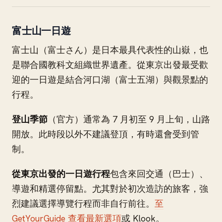
富士山一日遊
富士山（富士さん）是日本最具代表性的山嶽，也
是聯合國教科文組織世界遺產。從東京出發最受歡
迎的一日遊是結合河口湖（富士五湖）與觀景點的
行程。
登山季節
（官方）通常為 7 月初至 9 月上旬，山路
開放。此時段以外不建議登頂，有時還會受到管
制。
從東京出發的一日遊行程
包含來回交通（巴士）、
導遊和精選停留點。尤其對於初次造訪的旅客，強
烈建議選擇導覽行程而非自行前往。
至
GetYourGuide 查看最新選項
或 Klook。