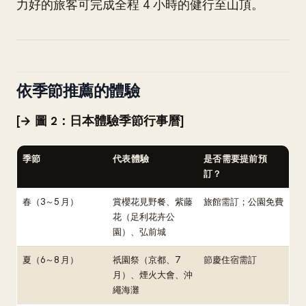
力好的旅客可完成全程 4 小時的健行至山頂。
依季節推薦的體驗
[→ 圖 2：日本體驗季節行事曆]
季節
代表體驗
是否需要提前預
訂？
春（3～5 月）
賞櫻花見野餐、紫藤
旅館需訂；公園免費
花（足利花卉公
園）、弘前城
夏（6～8 月）
祇園祭（京都、7
節慶住宿需訂
月）、煙火大會、沖
繩海灘