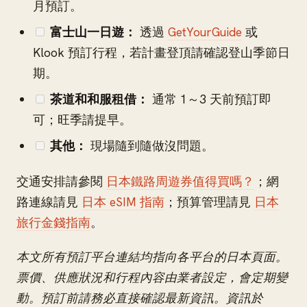
月預訂。
富士山一日遊：
透過
GetYourGuide
或
Klook 預訂行程，若計畫登頂請確認登山季節日
期。
茶道和和服租借：
通常 1～3 天前預訂即
可；旺季請提早。
其他：
現場隨到隨做沒問題。
交通安排請參閱
日本鐵路周遊券值得買嗎？
；網
路連線請見
日本 eSIM 指南
；預算管理請見
日本
旅行金錢指南
。
本文所有預訂平台連結均指向各平台的日本頁面。
票價、供應狀況和行程內容由業者設定，會定期變
動。預訂前請務必直接確認最新資訊。資訊於