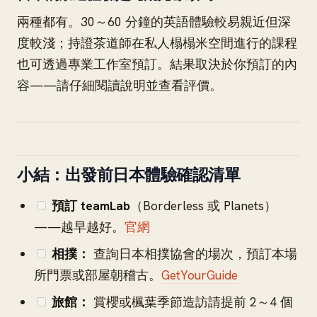
兩種都有。30～60 分鐘的英語體驗較易親近但深
度較淺；持證茶道師在私人榻榻米空間進行的課程
也可透過專業工作室預訂。結果取決於你預訂的內
容——請仔細閱讀說明並查看評價。
小結：出發前日本體驗確認清單
預訂 teamLab
（Borderless 或 Planets）
——越早越好。
官網
相撲：
查詢日本相撲協會的場次，預訂本場
所門票或部屋朝稽古。
GetYourGuide
旅館：
賞櫻或楓葉季節造訪請提前 2～4 個