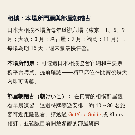
相撲：本場所門票與部屋朝稽古
日本大相撲本場所每年舉辦六場（東京：1、5、9
月；大阪：3 月；名古屋：7 月；福岡：11 月），
每場為期 15 天，週末票最快售罄。
本場所門票：
可透過日本相撲協會官網和主要票
務平台購買。提前確認——精華席位在開賣後幾天
內即可售罄。
部屋朝稽古（朝けいこ）：
在真實的相撲部屋觀
看早晨練習，透過持牌導遊安排，約 10～30 名旅
客可近距離觀看。請透過
GetYourGuide
或 Klook
預訂，並確認目前開放參觀的部屋資訊。