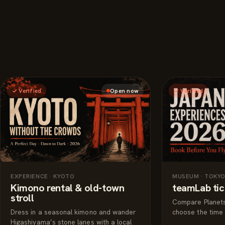
완료.
✓ Verified
Open now
✓ Verified
体験
EXPERIENCE · KYOTO
MUSEUM · TOKY
Kimono rental & old-town
teamLab tic
stroll
Compare Planets
Dress in a seasonal kimono and wander
choose the time s
Higashiyama’s stone lanes with a local