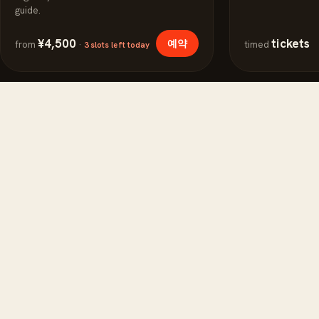
guide.
¥4,500
tickets
예약
from
·
timed
3 slots left today