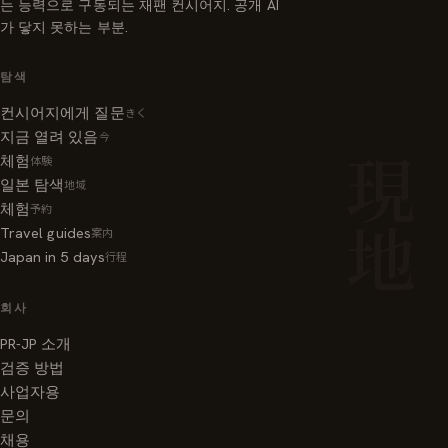
는 능력으로 구동되는 재팬 컨시어지. 공개 AI
가 닿지 못하는 부분.
탐색
컨시어지에게 질문
きく
지금 열려 있음
今
체험
体験
現地
일본 탐색
地域
체험
予約
Travel guides
案内
Japan in 5 days
行程
회사
PR-JP 소개
검증 방법
사업자용
문의
채용